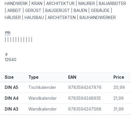
HANDWERK | KRAN | ARCHITEKTUR | MAURER | BAUARBEITER
| ARBEIT | GERÜST | BAUGERÜST | BAUEN | GEBÄUDE |
HÄUSER | HAUSBAU | ARCHITEKTEN | BAUHANDWERKER
| | | | | | | | | | |
12640
Size
Type
EAN
Price
DIN A5
Tischkalender
9783594247976
20,99
DIN A4
Wandkalender
9783594248935
21,99
DIN A3
Wandkalender
9783594247068
31,99